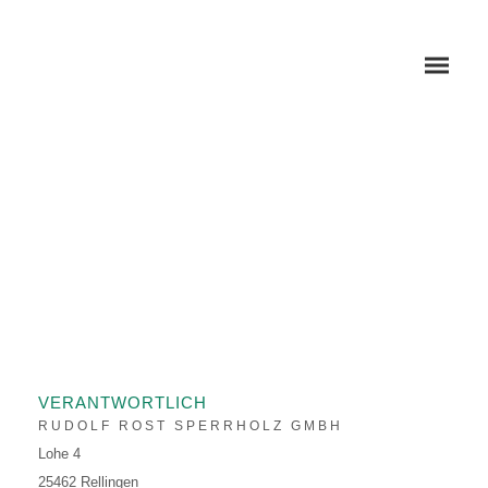
KOMPETENZEN
REFERENZEN
ANWENDUNG SCHIENE
VERANTWORTLICH
RUDOLF ROST SPERRHOLZ GMBH
ANWENDUNG SCHIFF
Lohe 4
25462 Rellingen