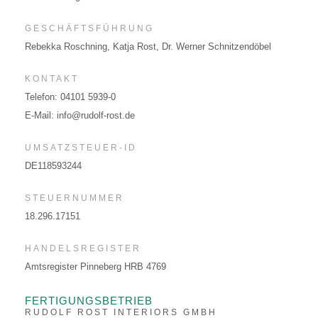
GESCHÄFTSFÜHRUNG
ANWENDUNG SCHIENE
Rebekka Roschning, Katja Rost, Dr. Werner Schnitzendöbel
ANWENDUNG SCHIFF
KONTAKT
Telefon: 04101 5939-0
E-Mail:
info@rudolf-rost.de
ZERTIFIKATE
UMSATZSTEUER-ID
DE118593244
BROSCHÜREN
STEUERNUMMER
DATENBLÄTTER
18.296.17151
DOKUMENTE
HANDELSREGISTER
Amtsregister Pinneberg HRB 4769
FERTIGUNGSBETRIEB
RUDOLF ROST INTERIORS GMBH