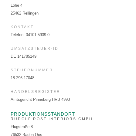
Lohe 4
TEAM
25462 Rellingen
GERMAN
KONTAKT
Telefon: 04101 5939-0
ENGLISH
UMSATZSTEUER-ID
FRENCH
DE 141785149
STEUERNUMMER
18.296.17048
HANDELSREGISTER
Amtsgericht Pinneberg HRB 4993
PRODUKTIONSSTANDORT
RUDOLF ROST INTERIORS GMBH
Flugstraße 8
76532 Baden-Oos