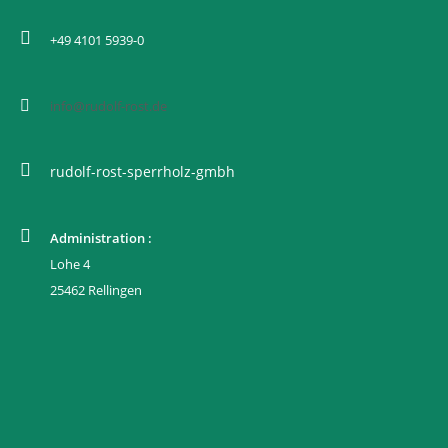
+49 4101 5939-0
info@rudolf-rost.de
rudolf-rost-sperrholz-gmbh
Administration :
Lohe 4
25462 Rellingen