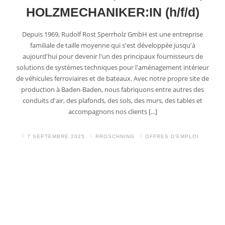
HOLZMECHANIKER:IN (h/f/d)
APPLICATION FERROVIAIRE
Depuis 1969, Rudolf Rost Sperrholz GmbH est une entreprise
familiale de taille moyenne qui s'est développée jusqu'à
APPLICATION NAVIRES
aujourd'hui pour devenir l'un des principaux fournisseurs de
solutions de systèmes techniques pour l'aménagement intérieur
de véhicules ferroviaires et de bateaux. Avec notre propre site de
production à Baden-Baden, nous fabriquons entre autres des
conduits d'air, des plafonds, des sols, des murs, des tables et
CERTIFICATS
accompagnons nos clients [...]
BROCHURES
7 SEPTEMBRE 2025
RROSCHNING
OFFRES D'EMPLOI
FICHES TECHNIQUES
DOCUMENTS