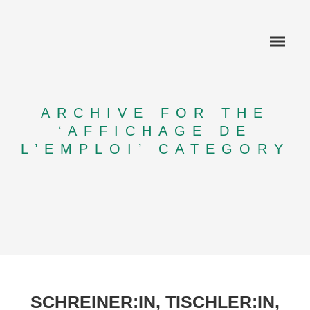
ARCHIVE FOR THE
‘AFFICHAGE DE
L’EMPLOI’ CATEGORY
COMPÉTENCES
RÉFÉRENCES
APPLICATION FERROVIAIRE
APPLICATION NAVIRES
SCHREINER:IN, TISCHLER:IN,