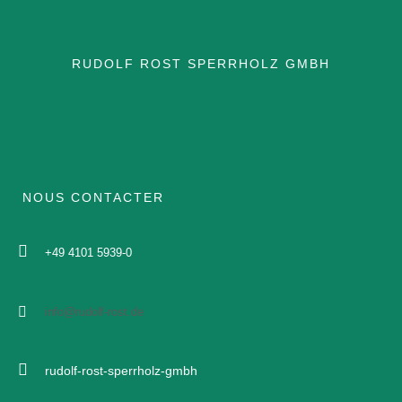
APPLICATION NAVIRES
RUDOLF ROST SPERRHOLZ GMBH
APPLICATION FERROVIAIRE
APPLICATION NAVIRES
NOUS CONTACTER
CERTIFICATS
+49 4101 5939-0
BROCHURES
FICHES TECHNIQUES
info@rudolf-rost.de
DOCUMENTS
rudolf-rost-sperrholz-gmbh