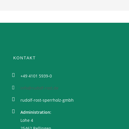
KONTAKT
+49 4101 5939-0
info@rudolf-rost.de
rudolf-rost-sperrholz-gmbh
Administration:
Lohe 4
25462 Rellingen