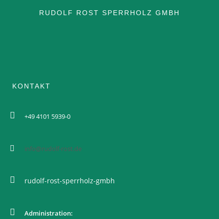
RUDOLF ROST SPERRHOLZ GMBH
ANWENDUNG SCHIENE
ANWENDUNG SCHIFF
KONTAKT
ZERTIFIKATE
+49 4101 5939-0
BROSCHÜREN
DATENBLÄTTER
info@rudolf-rost.de
DOKUMENTE
rudolf-rost-sperrholz-gmbh
Administration: