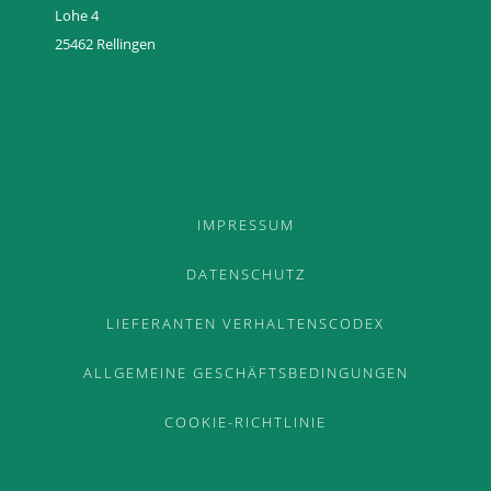
Lohe 4
25462 Rellingen
TEAM
GERMAN
ENGLISH
FRENCH
IMPRESSUM
DATENSCHUTZ
LIEFERANTEN VERHALTENSCODEX
ALLGEMEINE GESCHÄFTSBEDINGUNGEN
COOKIE-RICHTLINIE