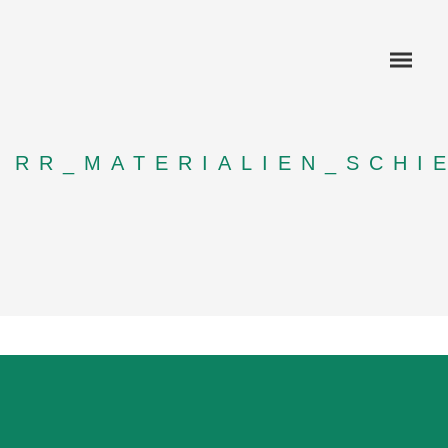
RR_MATERIALIEN_SCHI
KOMPETENZEN
REFERENZEN
ANWENDUNG SCHIENE
ANWENDUNG SCHIFF