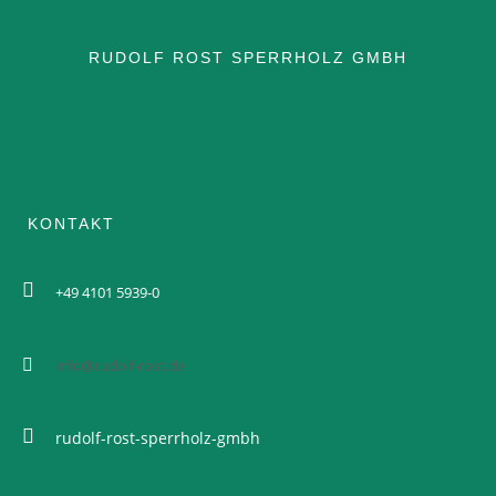
RUDOLF ROST SPERRHOLZ GMBH
ANWENDUNG SCHIENE
ANWENDUNG SCHIFF
ZERTIFIKATE
KONTAKT
BROSCHÜREN
+49 4101 5939-0
DATENBLÄTTER
info@rudolf-rost.de
DOKUMENTE
rudolf-rost-sperrholz-gmbh