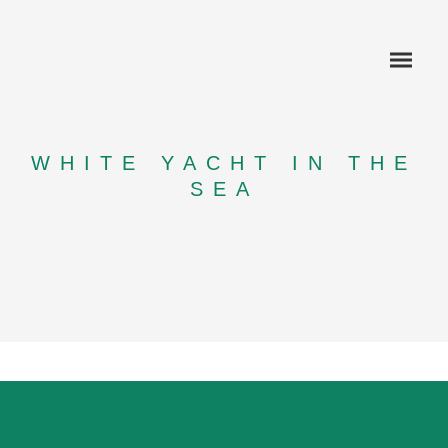
WHITE YACHT IN THE
SEA
KOMPETENZEN
REFERENZEN
ANWENDUNG SCHIENE
ANWENDUNG SCHIFF