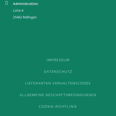
Administration:
Lohe 4
TEAM
25462 Rellingen
GERMAN
ENGLISH
FRENCH
IMPRESSUM
DATENSCHUTZ
LIEFERANTEN VERHALTENSCODEX
ALLGEMEINE GESCHÄFTSBEDINGUNGEN
COOKIE-RICHTLINIE